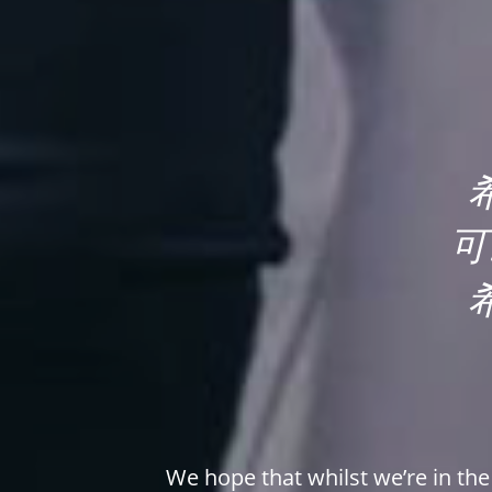
可
We hope that whilst we’re in th