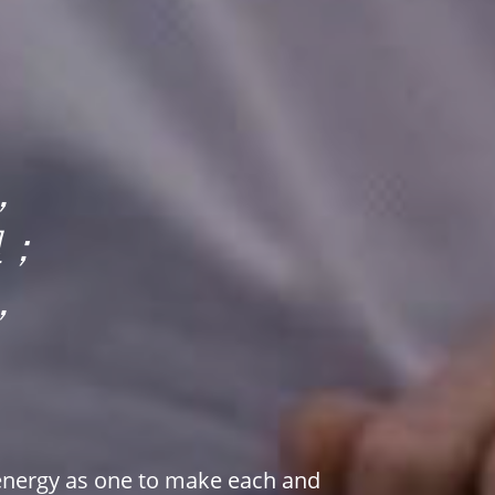
，
里；
，
。
energy as one to make each and 